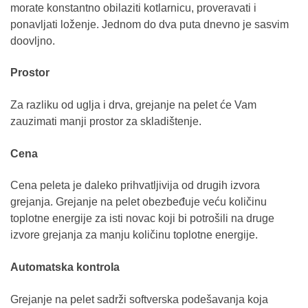
morate konstantno obilaziti kotlarnicu, proveravati i
ponavljati loženje. Jednom do dva puta dnevno je sasvim
doovljno.
Prostor
Za razliku od uglja i drva, grejanje na pelet će Vam
zauzimati manji prostor za skladištenje.
Cena
Cena peleta je daleko prihvatljivija od drugih izvora
grejanja. Grejanje na pelet obezbeđuje veću količinu
toplotne energije za isti novac koji bi potrošili na druge
izvore grejanja za manju količinu toplotne energije.
Automatska kontrola
Grejanje na pelet sadrži softverska podešavanja koja