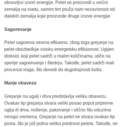
obnovljivi izvori energije. Pelet se proizvodi u većini
zemalja na svetu, samim tim pruža nam nezavisnost od
dalekih zemalja koje proizvode druge izvore energije
Sagorevanje
Pelet sagoreva veoma efikasno, zbog toga grejanje na
pelet obezbeđuje visoku energetsku efikasnost. Ugljen
dioksid, koji pelet sadrži u malim količinama, utiče na
sporije sagorevanje i štednju. Takođe, pelet sadrži mali
procenat vlage, što dovodi do dugotrajnosti kotla.
Manje obaveza
Grejanje na ugalj i drva predstavlja veliku obavezu.
Ovakav tip grejanja stvara veliki posao poput pripreme
uglja ili drva, nošenje, pakovanje i slično što oduzima
mnogo vremena. Grejanje na pelet ne stvara ovakav tip
posla, što je još jedna velika prednost peleta. Takođe, ne