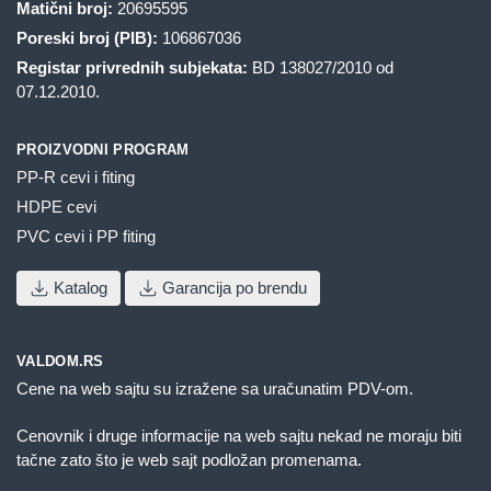
Matični broj:
20695595
Poreski broj (PIB):
106867036
Registar privrednih subjekata:
BD 138027/2010 od
07.12.2010.
PROIZVODNI PROGRAM
PP-R cevi i fiting
HDPE cevi
PVC cevi i PP fiting
Katalog
Garancija po brendu
VALDOM.RS
Cene na web sajtu su izražene sa uračunatim PDV-om.
Cenovnik i druge informacije na web sajtu nekad ne moraju biti
tačne zato što je web sajt podložan promenama.