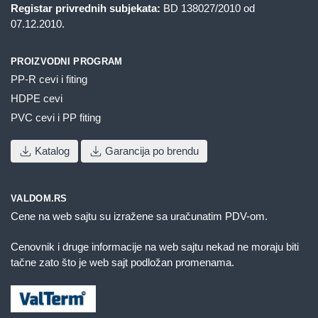
Registar privrednih subjekata:
BD 138027/2010 od
07.12.2010.
PROIZVODNI PROGRAM
PP-R cevi i fiting
HDPE cevi
PVC cevi i PP fiting
Katalog
Garancija po brendu
VALDOM.RS
Cene na web sajtu su izražene sa uračunatim PDV-om.
Cenovnik i druge informacije na web sajtu nekad ne moraju biti
tačne zato što je web sajt podložan promenama.