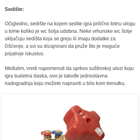
Sedište:
Očigledno, sedište na kojem sedite igra prilično bitnu ulogu
u tome koliko je wc šolja udobna. Neke vrhunske wc šolje
uključuju sedišta koja se greju ili imaju dodatke za
čišćenje, a svi su dizajnirani da pruže što je moguće
prijatnije iskustvo.
Međutim, vredi napomenuti da uprkos suštinskoj ulozi koju
igra toaletna daska, ovo je takođe jednostavna
nadogradnja koju možete napraviti u bilo kom trenutku.