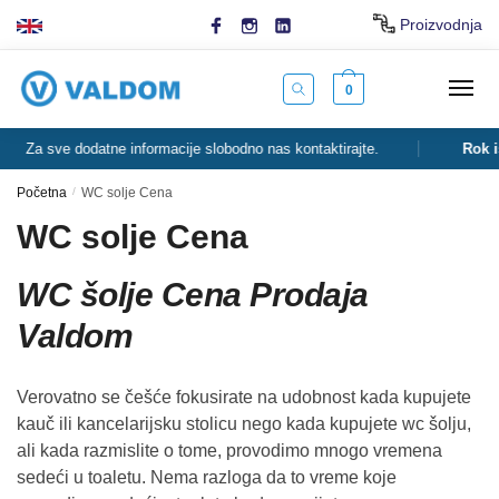
Skip
Skip
Proizvodnja
to
to
navigation
content
0
Za sve dodatne informacije slobodno nas kontaktirajte.
Rok isp
Početna
/
WC solje Cena
WC solje Cena
WC šolje Cena Prodaja
Valdom
Verovatno se češće fokusirate na udobnost kada kupujete
kauč ili kancelarijsku stolicu nego kada kupujete wc šolju,
ali kada razmislite o tome, provodimo mnogo vremena
sedeći u toaletu. Nema razloga da to vreme koje