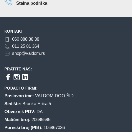
Stalna podrška
KONTAKT
060 888 38 38
011 25 81 364
shop@valdom.rs
PRATITE NAS:
PODACI O FIRMI:
Poslovno ime:
VALDOM DOO ŠID
Sedište:
Branka Erića 5
Obveznik PDV:
DA
Matični broj:
20695595
Poreski broj (PIB):
106867036