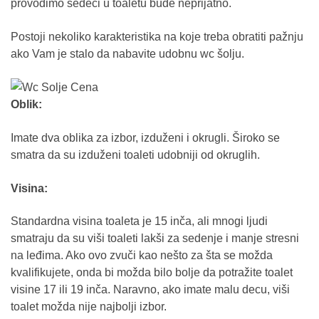
provodimo sedeći u toaletu bude neprijatno.
Postoji nekoliko karakteristika na koje treba obratiti pažnju
ako Vam je stalo da nabavite udobnu wc šolju.
Oblik:
Imate dva oblika za izbor, izduženi i okrugli. Široko se
smatra da su izduženi toaleti udobniji od okruglih.
Visina:
Standardna visina toaleta je 15 inča, ali mnogi ljudi
smatraju da su viši toaleti lakši za sedenje i manje stresni
na leđima. Ako ovo zvuči kao nešto za šta se možda
kvalifikujete, onda bi možda bilo bolje da potražite toalet
visine 17 ili 19 inča. Naravno, ako imate malu decu, viši
toalet možda nije najbolji izbor.