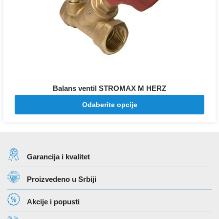
Balans ventil STROMAX M HERZ
Raspon
4.460
–
10.769
Odaberite opcije
RSD
RSD
cena:
od
4.460 rsd
do
Garancija i kvalitet
10.769 rsd
Proizvedeno u Srbiji
Akcije i popusti