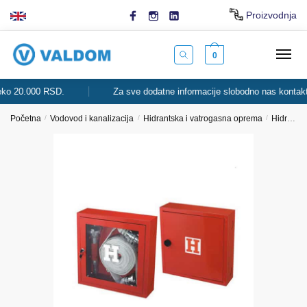
Skip
Skip
Proizvodnja
to
to
navigation
content
0
 20.000 RSD.
Za sve dodatne informacije slobodno nas kontaktiraj
Početna
/
Vodovod i kanalizacija
/
Hidrantska i vatrogasna oprema
/
Hidrantski ormari