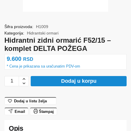
Šifra proizvoda:
H1009
Kategorija:
Hidrantski ormari
Hidrantni zidni ormarić F52/15 –
komplet DELTA POŽEGA
9.600
RSD
Hidrantni
Dodaj u korpu
zidni
ormarić
F52/15
Dodaj u listu želja
-
Email
Štampaj
komplet
DELTA
POŽEGA