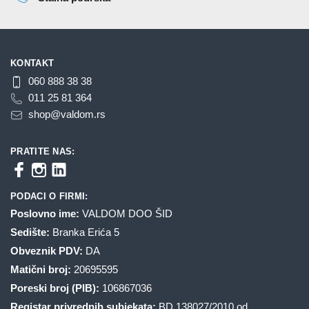
KONTAKT
060 888 38 38
011 25 81 364
shop@valdom.rs
PRATITE NAS:
PODACI O FIRMI:
Poslovno ime:
VALDOM DOO ŠID
Sedište:
Branka Erića 5
Obveznik PDV:
DA
Matični broj:
20695595
Poreski broj (PIB):
106867036
Registar privrednih subjekata:
BD 138027/2010 od