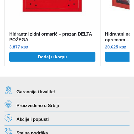
Hidrantni zidni ormarić – prazan DELTA
Hidrantni nad
POŽEGA
opremom – 
3.877
20.625
RSD
RSD
Dodaj u korpu
Garancija i kvalitet
Proizvedeno u Srbiji
Akcije i popusti
Stalna podrška