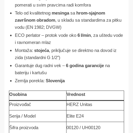
pomerati u svim pravcima radi komfora
Telo od kvalitetnog
mesinga
sa
hrom-sjajnom
završnom obradom
, u skladu sa standardima za pitku
vodu (EN 1982; DVGW)
ECO perlator – protok vode oko
6 l/min
, za uštedu vode
i ravnomeran mlaz
Montaža:
stojeća
, priključuje se direktno na dovod iz
zida (standardni G 1/2″)
Garantuje dug radni vek –
6 godina garancije
na
bateriju i kartušu
Zemlja porekla:
Slovenija
Osobina
Vrednost
Proizvođač
HERZ Unitas
Serija / Model
Elite E24
Šifra proizvoda
00120 / UH00120