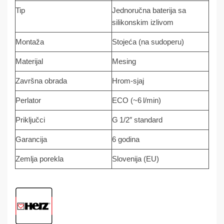
Tip
Jednoručna baterija sa
silikonskim izlivom
Montaža
Stojeća (na sudoperu)
Materijal
Mesing
Završna obrada
Hrom-sjaj
Perlator
ECO (~6 l/min)
Priključci
G 1/2″ standard
Garancija
6 godina
Zemlja porekla
Slovenija (EU)