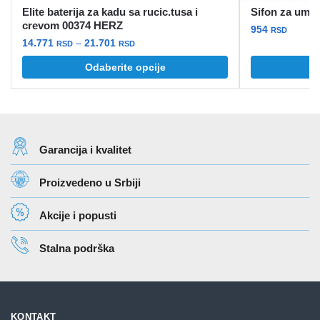
Elite baterija za kadu sa rucic.tusa i
Sifon za umi
crevom 00374 HERZ
954
RSD
Raspon
14.771
–
21.701
RSD
RSD
cena:
Ovaj
Odaberite opcije
od
proizvod
14.771 rsd
ima
do
više
21.701 rsd
varijanti.
Garancija i kvalitet
Opcije
mogu
Proizvedeno u Srbiji
biti
izabrane
Akcije i popusti
na
stranici
Stalna podrška
proizvoda.
KONTAKT