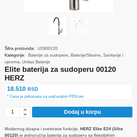
Šifra proizvoda:
U2800120
Kategorije:
Baterije za sudopere
,
Baterije/Slavine
,
Sanitarije i
oprema
,
Unitas Baterije
Elite baterija za sudoperu 00120
HERZ
18.510
RSD
Elite
Dodaj u korpu
baterija
za
Modernog dizajna i svestrane funkcije,
HERZ Elite E24 (šifra
sudoperu
00120)
je jednoručna baterija za sudoperu sa fleksibilnim