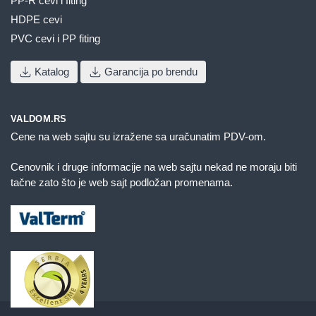
PP-R cevi i fiting
HDPE cevi
PVC cevi i PP fiting
Katalog
Garancija po brendu
VALDOM.RS
Cene na web sajtu su izražene sa uračunatim PDV-om.
Cenovnik i druge informacije na web sajtu nekad ne moraju biti
tačne zato što je web sajt podložan promenama.