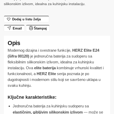
00120
silikonskim izlivom, idealna za kuhinjsku instalaciju.
HERZ
količina
Dodaj u listu želja
Email
Štampaj
Modernog dizajna i svestrane funkcije,
HERZ Elite E24
(šifra 00120)
je jednoručna baterija za sudoperu sa
fleksibilnim silikonskim izlivom, idealna za kuhinjsku
instalaciju. Ova
elite baterija
kombinuje vrhunski kvalitet i
funkcionalnost, a
HERZ Elite
serija poznata je po
dugotrajnosti i modernom stilu koji se savršeno uklapa u
svaku kuhinju.
Ključne karakteristike:
Jednoručna baterija za kuhinjsku sudoperu sa
elastičnim, gibljivim silikonskim izlivom
— može se