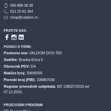
060 888 38 38
011 25 81 364
shop@valdom.rs
PRATITE NAS:
PODACI O FIRMI:
Poslovno ime:
VALDOM DOO ŠID
Sedište:
Branka Erića 5
Obveznik PDV:
DA
Matični broj:
20695595
Poreski broj (PIB):
106867036
Registar privrednih subjekata:
BD 138027/2010 od
07.12.2010.
PROIZVODNI PROGRAM