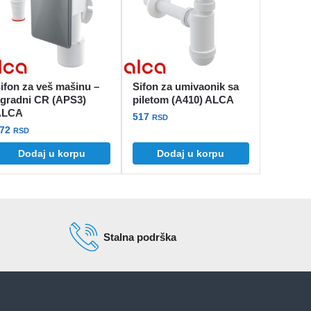
ifon za veš mašinu –
Sifon za umivaonik sa
gradni CR (APS3)
piletom (A410) ALCA
ALCA
517
RSD
572
RSD
Dodaj u korpu
Dodaj u korpu
d
sd
Stalna podrška