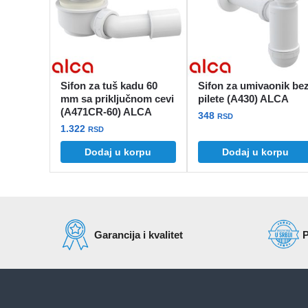
Sifon za tuš kadu 60
Sifon za umivaonik be
mm sa priključnom cevi
pilete (A430) ALCA
(A471CR-60) ALCA
348
RSD
1.322
RSD
Dodaj u korpu
Dodaj u korpu
Garancija i kvalitet
P