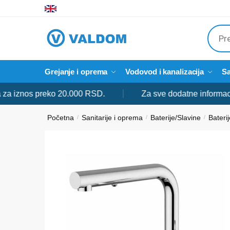
Skip
Skip
to
to
Produ
navigation
content
searc
Grejanje i oprema
Vodovod i kanalizacija
Sa
znos preko 20.000 RSD.
Za sve dodatne informacije sl
Početna
Sanitarije i oprema
Baterije/Slavine
Bateri
/
/
/