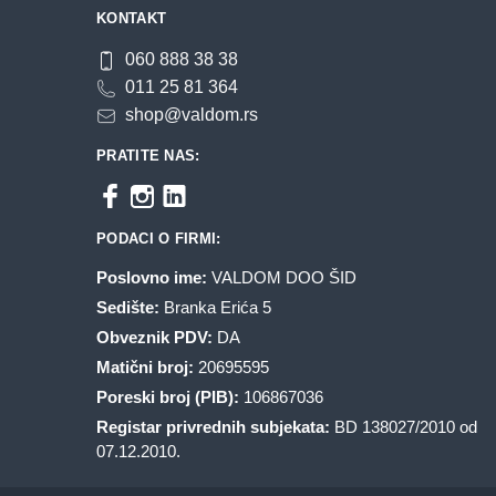
KONTAKT
060 888 38 38
011 25 81 364
shop@valdom.rs
PRATITE NAS:
PODACI O FIRMI:
Poslovno ime:
VALDOM DOO ŠID
Sedište:
Branka Erića 5
Obveznik PDV:
DA
Matični broj:
20695595
Poreski broj (PIB):
106867036
Registar privrednih subjekata:
BD 138027/2010 od
07.12.2010.