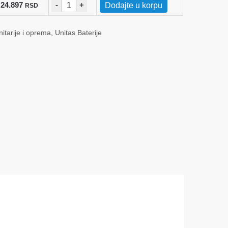
24.897
-
+
Dodajte u korpu
RSD
itarije i oprema
,
Unitas Baterije