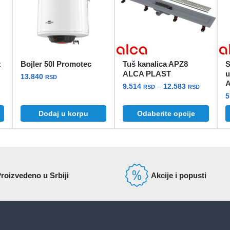
z
Bojler 50l Promotec
Tuš kanalica APZ8
S
ALCA PLAST
u
13.840
RSD
Raspon
9.514
–
12.583
RSD
RSD
cena:
Ovaj
od
Dodaj u korpu
Odaberite opcije
proizvod
9.514 rs
ima
do
više
12.583 r
varijanti.
Opcije
roizvedeno u Srbiji
Akcije i popusti
mogu
biti
izabrane
na