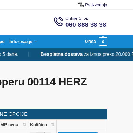
Proizvodnja
Online Shop
060 888 38 38
pe
Informacije
0
RSD
0
ana.
Besplatna dostava
za iznos preko 20.000 RSD.
udoperu 00114 HERZ
NE OPCIJE
MP cena
Količina