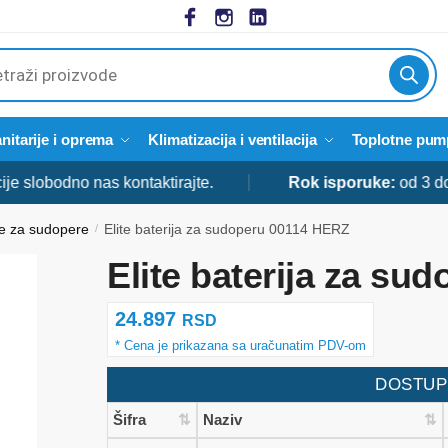
cts
h
nitarije i oprema
Klimatizacija i ventilacija
Toplotne pum
obodno nas kontaktirajte.
Rok isporuke:
od 3 do 5 d
je za sudopere
Elite baterija za sudoperu 00114 HERZ
/
Elite baterija za s
24.897
RSD
DOSTUP
Šifra
Naziv