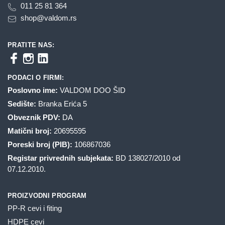
011 25 81 364
shop@valdom.rs
PRATITE NAS:
PODACI O FIRMI:
Poslovno ime:
VALDOM DOO ŠID
Sedište:
Branka Erića 5
Obveznik PDV:
DA
Matični broj:
20695595
Poreski broj (PIB):
106867036
Registar privrednih subjekata:
BD 138027/2010 od
07.12.2010.
PROIZVODNI PROGRAM
PP-R cevi i fiting
HDPE cevi