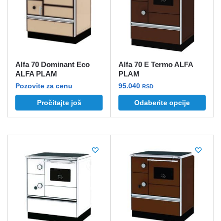
Alfa 70 Dominant Eco
Alfa 70 E Termo ALFA
ALFA PLAM
PLAM
Pozovite za cenu
95.040
RSD
Ovaj
Pročitajte još
Odaberite opcije
proizvod
ima
više
varijanti.
Opcije
mogu
biti
izabrane
na
stranici