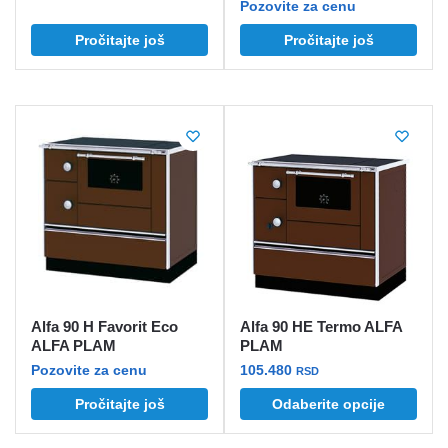
Pozovite za cenu
Pročitajte još
Pročitajte još
Alfa 90 H Favorit Eco
Alfa 90 HE Termo ALFA
ALFA PLAM
PLAM
Pozovite za cenu
105.480
RSD
Ovaj
Pročitajte još
Odaberite opcije
proizvod