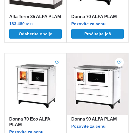
stranici
stranici
proizvoda.
proizvoda.
Alfa Term 35 ALFA PLAM
Donna 70 ALFA PLAM
183.480
Pozovite za cenu
RSD
Ovaj
Odaberite opcije
Pročitajte još
proizvod
ima
više
varijanti.
Opcije
mogu
biti
izabrane
na
stranici
proizvoda.
Donna 70 Eco ALFA
Donna 90 ALFA PLAM
PLAM
Pozovite za cenu
Pozovite za cenu