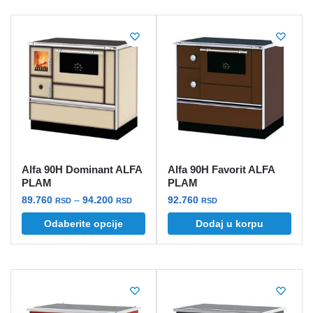
ima
više
varijanti.
Opcije
mogu
biti
izabrane
na
stranici
proizvoda.
Alfa 90H Dominant ALFA
Alfa 90H Favorit ALFA
PLAM
PLAM
Raspon
89.760
–
94.200
92.760
RSD
RSD
RSD
cena:
Ovaj
Odaberite opcije
Dodaj u korpu
od
proizvod
89.760 rsd
ima
do
više
94.200 rsd
varijanti.
Opcije