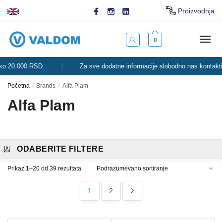
Skip
Skip
Proizvodnja
to
to
navigation
content
0
000 RSD.
Za sve dodatne informacije slobodno nas kontaktirajte.
Početna
/
Brands
/
Alfa Plam
Alfa Plam
ODABERITE FILTERE
Prikaz 1–20 od 39 rezultata
1
2