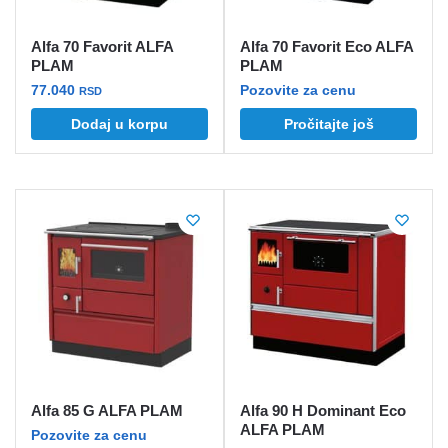
proizvoda.
Alfa 70 Favorit ALFA
Alfa 70 Favorit Eco ALFA
PLAM
PLAM
77.040
Pozovite za cenu
RSD
Dodaj u korpu
Pročitajte još
Alfa 85 G ALFA PLAM
Alfa 90 H Dominant Eco
ALFA PLAM
Pozovite za cenu