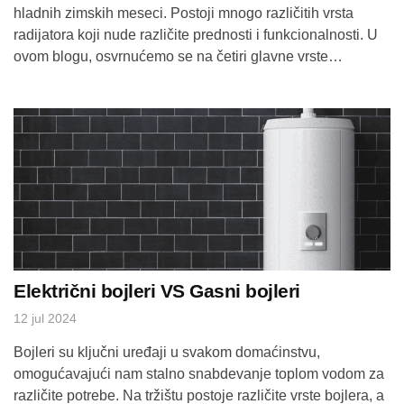
hladnih zimskih meseci. Postoji mnogo različitih vrsta
radijatora koji nude različite prednosti i funkcionalnosti. U
ovom blogu, osvrnućemo se na četiri glavne vrste
radijatora: aluminijumski radijatori, kupatilski radijatori
(sušači) i panelni radijatori. Aluminijumski radijatori –
Prednosti: Lagana konstrukcija: Aluminijum je poznat po
svojoj lakoći, što olakšava instalaciju i rukovanje.Brzo […]
Električni bojleri VS Gasni bojleri
12 jul 2024
Bojleri su ključni uređaji u svakom domaćinstvu,
omogućavajući nam stalno snabdevanje toplom vodom za
različite potrebe. Na tržištu postoje različite vrste bojlera, a