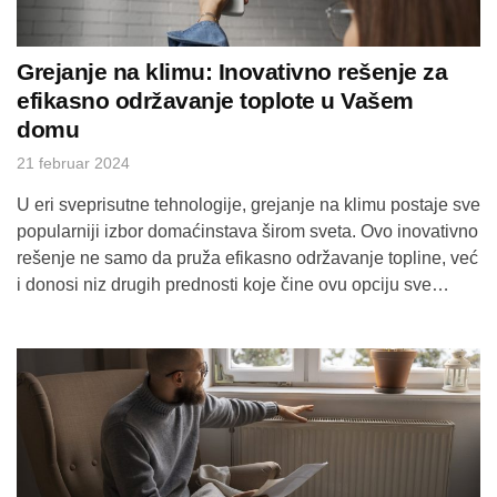
Grejanje na klimu: Inovativno rešenje za
efikasno održavanje toplote u Vašem
domu
21 februar 2024
U eri sveprisutne tehnologije, grejanje na klimu postaje sve
popularniji izbor domaćinstava širom sveta. Ovo inovativno
rešenje ne samo da pruža efikasno održavanje topline, već
i donosi niz drugih prednosti koje čine ovu opciju sve
atraktivnijom. Istražićemo kako grejanje na klimu
funkcioniše, njegove prednosti i nekoliko saveta kako
maksimalno iskoristiti ovo moderno rešenje. 1. Kako […]