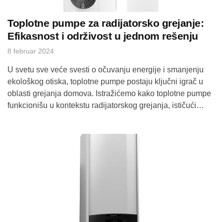
Toplotne pumpe za radijatorsko grejanje:
Efikasnost i održivost u jednom rešenju
8 februar 2024
U svetu sve veće svesti o očuvanju energije i smanjenju
ekološkog otiska, toplotne pumpe postaju ključni igrač u
oblasti grejanja domova. Istražićemo kako toplotne pumpe
funkcionišu u kontekstu radijatorskog grejanja, ističući
prednosti koje donose u efikasnosti i održivosti. 1. Kako
Toplotne Pumpe Zagrevaju Domove?Toplotne pumpe
koriste princip prenosa toplote iz jednog prostora u drugi,
koristeći […]