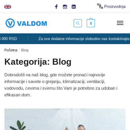
Skip
Skip
Proizvodnja
to
to
navigation
content
0
Za sve dodatne informacije slobodno nas kontaktirajte.
R
Početna
/
Blog
Kategorija:
Blog
Dobrodošli na naš blog, gde možete pronaći najnovije
informacije i savete o grejanju, klimatizaciji, ventilaciji,
vodovodu, cevima i svemu što Vam je potrebno za udoban i
efikasan dom.