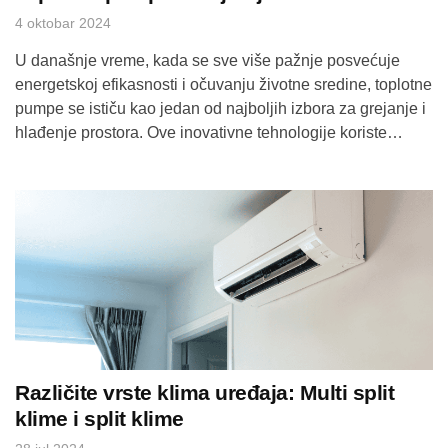
4 oktobar 2024
U današnje vreme, kada se sve više pažnje posvećuje
energetskoj efikasnosti i očuvanju životne sredine, toplotne
pumpe se ističu kao jedan od najboljih izbora za grejanje i
hlađenje prostora. Ove inovativne tehnologije koriste
obnovljive izvore energije, što ih čini ne samo ekološki
prihvatljivim, već i ekonomičnim rešenjem. Šta su toplotne
pumpe? Toplotne pumpe su uređaji […]
Različite vrste klima uređaja: Multi split
klime i split klime