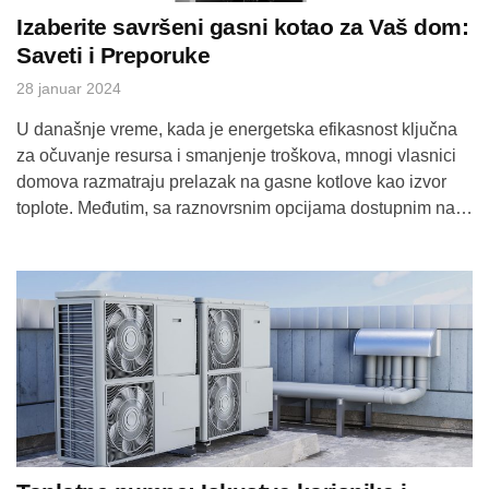
Izaberite savršeni gasni kotao za Vaš dom:
Saveti i Preporuke
28 januar 2024
U današnje vreme, kada je energetska efikasnost ključna
za očuvanje resursa i smanjenje troškova, mnogi vlasnici
domova razmatraju prelazak na gasne kotlove kao izvor
toplote. Međutim, sa raznovrsnim opcijama dostupnim na
tržištu, biranje odgovarajućeg gasnog kotla može biti
izazovno. Sada ćemo istražiti ključne faktore koje treba
uzeti u obzir prilikom izbora gasnog kotla i pružiti […]