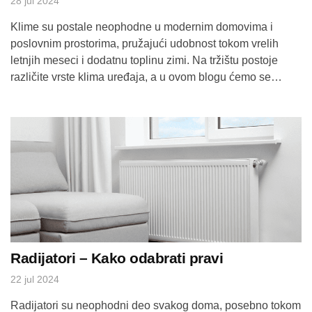
28 jul 2024
Klime su postale neophodne u modernim domovima i
poslovnim prostorima, pružajući udobnost tokom vrelih
letnjih meseci i dodatnu toplinu zimi. Na tržištu postoje
različite vrste klima uređaja, a u ovom blogu ćemo se
fokusirati na tri glavne kategorije: multi split klime i split
klime. Multi split klime – prednosti: Višezonska
kontrola: Multi split klime omogućavaju kontrolu […]
Radijatori – Kako odabrati pravi
22 jul 2024
Radijatori su neophodni deo svakog doma, posebno tokom