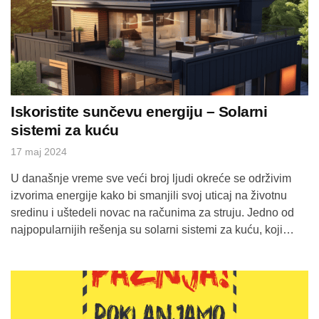
Iskoristite sunčevu energiju – Solarni
sistemi za kuću
17 maj 2024
U današnje vreme sve veći broj ljudi okreće se održivim
izvorima energije kako bi smanjili svoj uticaj na životnu
sredinu i uštedeli novac na računima za struju. Jedno od
najpopularnijih rešenja su solarni sistemi za kuću, koji
koriste sunčevu energiju kako bi napajali domaćinstva sa
čistom i obnovljivom energijom. Evo kako solarni sistemi
mogu unaprediti […]