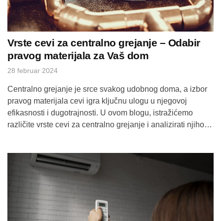
Vrste cevi za centralno grejanje – Odabir
pravog materijala za Vaš dom
28 februar 2024
Centralno grejanje je srce svakog udobnog doma, a izbor
pravog materijala cevi igra ključnu ulogu u njegovoj
efikasnosti i dugotrajnosti. U ovom blogu, istražićemo
različite vrste cevi za centralno grejanje i analizirati njihove
prednosti, nedostatke i najbolje primene, kako biste bili
sigurni da odaberete optimalno rešenje za vaš dom. 1.
Bakarne Cevi: Elegancija i EfikasnostBakarne […]