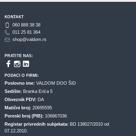
KONTAKT
060 888 38 38
011 25 81 364
shop@valdom.rs
PRATITE NAS:
PODACI O FIRMI:
Poslovno ime:
VALDOM DOO ŠID
Sedište:
Branka Erića 5
Obveznik PDV:
DA
Matični broj:
20695595
Poreski broj (PIB):
106867036
Registar privrednih subjekata:
BD 138027/2010 od
07.12.2010.