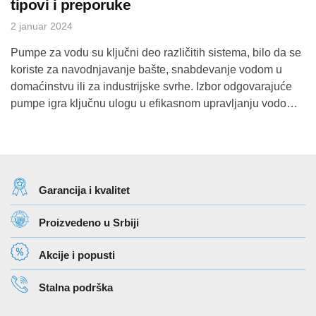
tipovi i preporuke
2 januar 2024
Pumpe za vodu su ključni deo različitih sistema, bilo da se
koriste za navodnjavanje bašte, snabdevanje vodom u
domaćinstvu ili za industrijske svrhe. Izbor odgovarajuće
pumpe igra ključnu ulogu u efikasnom upravljanju vodom.
U ovom blogu, istražićemo različite vrste pumpi za vodu,
naglasiti ključne faktore prilikom odabira i pružiti preporuke
za najbolje pumpe na tržištu. […]
Garancija i kvalitet
Proizvedeno u Srbiji
Akcije i popusti
Stalna podrška