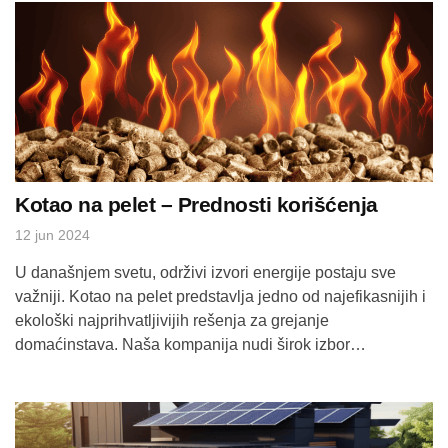
prednosti korišćenja potapajućih pumpi i kako odabrati
pravi model za Vaše potrebe. […]
Kotao na pelet – Prednosti korišćenja
12 jun 2024
U današnjem svetu, održivi izvori energije postaju sve
važniji. Kotao na pelet predstavlja jedno od najefikasnijih i
ekološki najprihvatljivijih rešenja za grejanje
domaćinstava. Naša kompanija nudi širok izbor
visokokvalitetnih kotlova na pelet koji su dizajnirani da
zadovolje sve Vaše potrebe za grejanjem. U ovom blogu
ćemo istražiti prednosti korišćenja kotla na pelet i zašto je
[…]