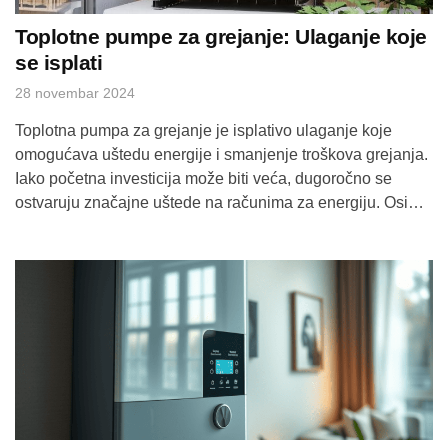
Toplotne pumpe za grejanje: Ulaganje koje
se isplati
28 novembar 2024
Toplotna pumpa za grejanje je isplativo ulaganje koje
omogućava uštedu energije i smanjenje troškova grejanja.
Iako početna investicija može biti veća, dugoročno se
ostvaruju značajne uštede na računima za energiju. Osim
toga, toplotne pumpe koriste obnovljive izvore energije, što
ih čini ekološki prihvatljivim izborom za domaćinstva i
poslovne objekte. Prednosti toplotnih pumpi za grejanje
Kako […]