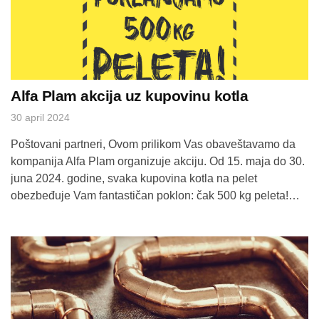
Alfa Plam akcija uz kupovinu kotla
30 april 2024
Poštovani partneri, Ovom prilikom Vas obaveštavamo da
kompanija Alfa Plam organizuje akciju. Od 15. maja do 30.
juna 2024. godine, svaka kupovina kotla na pelet
obezbeđuje Vam fantastičan poklon: čak 500 kg peleta!
Kotlovi kompanije Alfa Plam već su prepoznati kao simbol
kvaliteta i pouzdanosti, a sada uz ovu posebnu akciju,
imate priliku osigurati ne […]