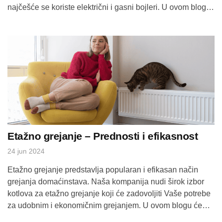
najčešće se koriste električni i gasni bojleri. U ovom blogu
ćemo se osvrnuti na njihove glavne karakteristike i
prednosti. Električni bojleri – prednosti: Jednostavna
instalacija: Električni bojleri su poznati po svojoj
jednostavnoj instalaciji koja […]
Etažno grejanje – Prednosti i efikasnost
24 jun 2024
Etažno grejanje predstavlja popularan i efikasan način
grejanja domaćinstava. Naša kompanija nudi širok izbor
kotlova za etažno grejanje koji će zadovoljiti Vaše potrebe
za udobnim i ekonomičnim grejanjem. U ovom blogu ćemo
istražiti prednosti etažnog grejanja, kako funkcioniše i