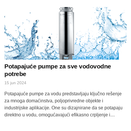
zašto je ovo pravi izbor za Vaš dom. Šta je etažno
grejanje?Etažno grejanje je sistem grejanja […]
Potapajuće pumpe za sve vodovodne
potrebe
15 jun 2024
Potapajuće pumpe za vodu predstavljaju ključno rešenje
za mnoga domaćinstva, poljoprivredne objekte i
industrijske aplikacije. One su dizajnirane da se potapaju
direktno u vodu, omogućavajući efikasno crpljenje i
premeštanje vode iz bunara, rezervoara, podrumskih
prostorija i drugih izvora. U ovom blogu ćemo istražiti