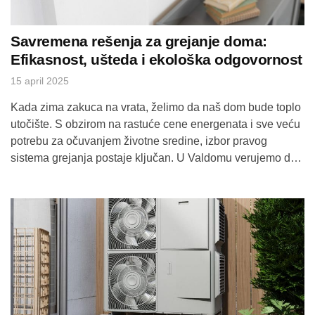
Savremena rešenja za grejanje doma:
Efikasnost, ušteda i ekološka odgovornost
15 april 2025
Kada zima zakuca na vrata, želimo da naš dom bude toplo
utočište. S obzirom na rastuće cene energenata i sve veću
potrebu za očuvanjem životne sredine, izbor pravog
sistema grejanja postaje ključan. U Valdomu verujemo da
kvalitetna i efikasna rešenja mogu doneti dugoročnu
uštedu i komfor.​ Tipovi sistema grejanja: Koji je pravi za
vaš dom? […]