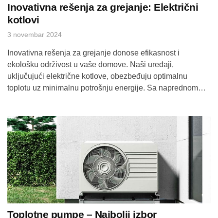
Inovativna rešenja za grejanje: Električni
kotlovi
3 novembar 2024
Inovativna rešenja za grejanje donose efikasnost i
ekološku održivost u vaše domove. Naši uređaji,
uključujući električne kotlove, obezbeđuju optimalnu
toplotu uz minimalnu potrošnju energije. Sa naprednom
tehnologijom, omogućavaju brzu i pouzdanu kontrolu
temperature, što doprinosi udobnosti vašeg prostora.
Otkrijte širok spektar opcija koje odgovaraju vašim
potrebama i unapredite svoj sistem grejanja danas!
Optimalna rešenja za […]
Toplotne pumpe – Najbolji izbor