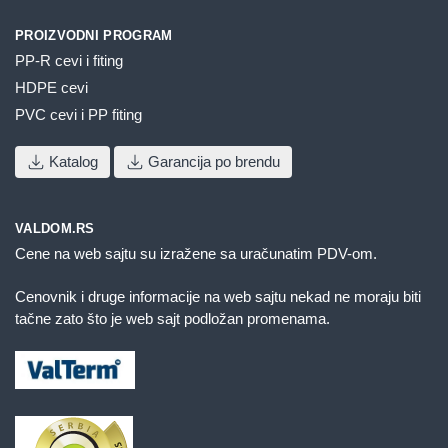
PROIZVODNI PROGRAM
PP-R cevi i fiting
HDPE cevi
PVC cevi i PP fiting
Katalog
Garancija po brendu
VALDOM.RS
Cene na web sajtu su izražene sa uračunatim PDV-om.
Cenovnik i druge informacije na web sajtu nekad ne moraju biti
tačne zato što je web sajt podložan promenama.