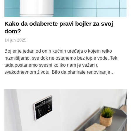
Kako da odaberete pravi bojler za svoj
dom?
14 jun 2025
Bojler je jedan od onih kućnih uređaja o kojem retko
razmišljamo, sve dok ne ostanemo bez tople vode. Tek
tada postanemo svesni koliko nam je važan u
svakodnevnom životu. Bilo da planirate renoviranje
kupatila ili jednostavno želite pouzdan i ekonomičan izvor
tople vode, pravo je vreme da razmislite o izboru bojlera.
Veličina i kapacitet Jedno […]