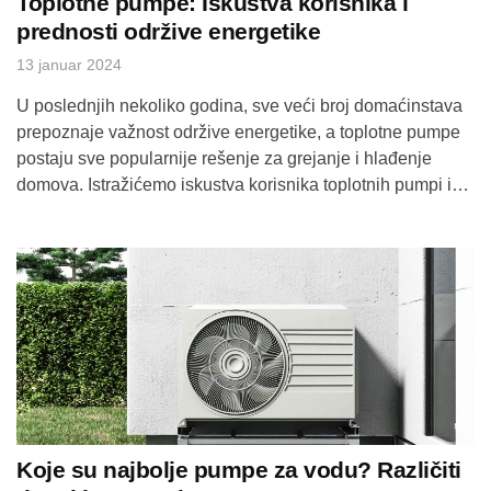
Toplotne pumpe: Iskustva korisnika i
prednosti održive energetike
13 januar 2024
U poslednjih nekoliko godina, sve veći broj domaćinstava
prepoznaje važnost održive energetike, a toplotne pumpe
postaju sve popularnije rešenje za grejanje i hlađenje
domova. Istražićemo iskustva korisnika toplotnih pumpi i
razmotriti prednosti ovog inovativnog tehnološkog rešenja.
Ušteda na Računima za Energente:Korisnici toplotnih
pumpi često dele svoje zadovoljstvo zbog značajnih
ušteda na računima za električnu energiju. […]
Koje su najbolje pumpe za vodu? Različiti