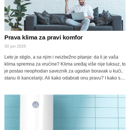
Prava klima za pravi komfor
30 jun 2025
Leto je stiglo, a sa njim i neizbežno pitanje: da li je vaša
klima spremna za vrućine? Klima uređaj više nije luksuz, to
je postao neophodan saveznik za ugodan boravak u kući,
stanu ili kancelariji. Ali kako odabrati onu pravu? I kako se
pobrinuti da Vas ne izneveri baš kad najviše treba? Snaga
klime mora […]