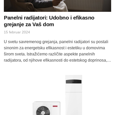
Panelni radijatori: Udobno i efikasno
grejanje za Vaš dom
15 februar 2024
U svetu savremenog grejanja, panelni radijatori su postali
sinonim za energetsku efikasnost i estetiku u domovima
širom sveta. Istražićemo različite aspekte panelnih
radijatora, od njihove efikasnosti do estetskog doprinosa,
kako biste dobili bolje razumevanje ove popularne opcije
za grejanje domova. 1. Kako Panelni Radijatori
Funkcionišu?Panelni radijatori koriste princip konvekcije i
zračenja za zagrevanje prostorije. Voda […]